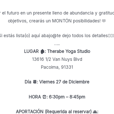
l futuro en un presente lleno de abundancia y gratitud
objetivos, crearás un MONTÓN posibilidades! 🫶
Si estás lista(o) aquí abajo@te dejo todos los detalles👇🏼
…..
LUGAR 🏚️: Therabe Yoga Studio
13616 1/2 Van Nuys Blvd
Pacoima, 91331
Día 📆: Viernes 27 de Diciembre
HORA ⏰: 6:30pm – 8:45pm
APORTACIÓN (Requerida al reservar) 🙏: