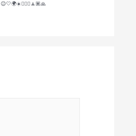
🤍🌍☀️🧘🏻‍♀️🧘🏽🙏