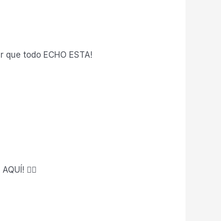
er que todo ECHO ESTA!
QUÍ! 👇🏻