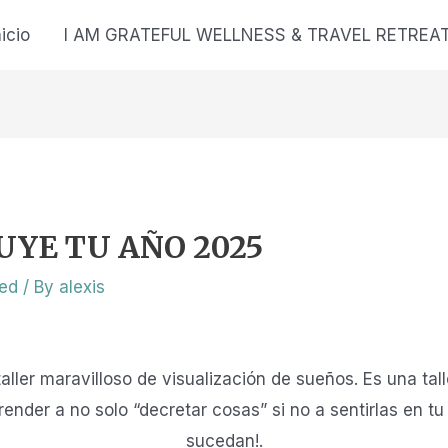
nicio
I AM GRATEFUL WELLNESS & TRAVEL RETREA
UYE TU AÑO 2025
zed
/ By
alexis
ller maravilloso de visualización de sueños. Es una ta
nder a no solo “decretar cosas” si no a sentirlas en t
sucedan!.