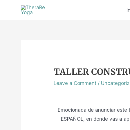
Skip
I
to
content
TALLER CONSTR
Leave a Comment
/
Uncategori
Emocionada de anunciar este ta
ESPAÑOL, en donde vas a apre